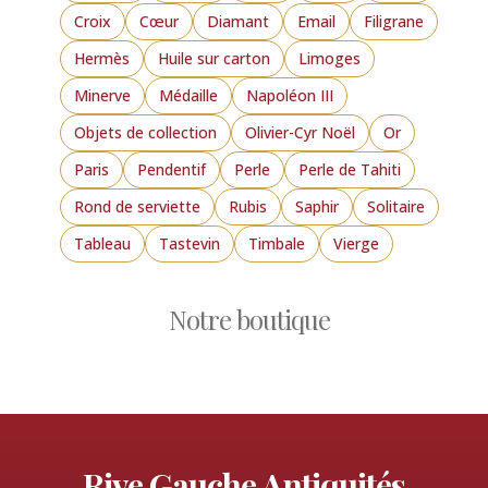
Croix
Cœur
Diamant
Email
Filigrane
Hermès
Huile sur carton
Limoges
Minerve
Médaille
Napoléon III
Objets de collection
Olivier-Cyr Noël
Or
Paris
Pendentif
Perle
Perle de Tahiti
Rond de serviette
Rubis
Saphir
Solitaire
Tableau
Tastevin
Timbale
Vierge
Notre boutique
Rive Gauche Antiquités