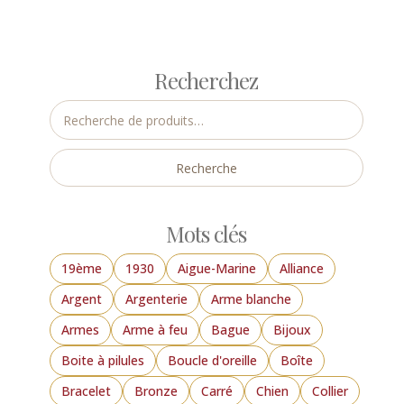
Recherchez
Recherche
pour :
Recherche
Mots clés
19ème
1930
Aigue-Marine
Alliance
Argent
Argenterie
Arme blanche
Armes
Arme à feu
Bague
Bijoux
Boite à pilules
Boucle d'oreille
Boîte
Bracelet
Bronze
Carré
Chien
Collier