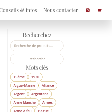
Conseils & infos
Nous contacter
Recherchez
Recherche
pour :
Recherche
Mots clés
19ème
1930
Aigue-Marine
Alliance
Argent
Argenterie
Arme blanche
Armes
Arme à feu
Bague