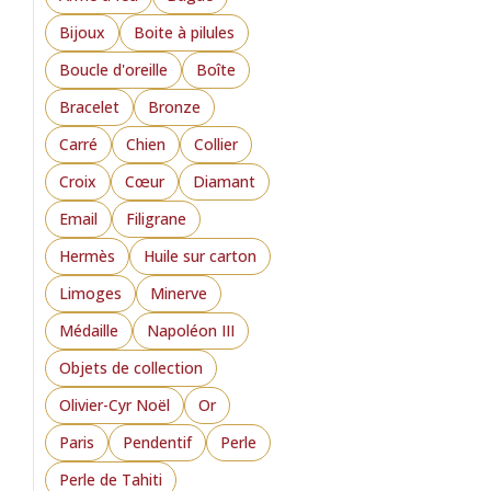
Bijoux
Boite à pilules
Boucle d'oreille
Boîte
Bracelet
Bronze
Carré
Chien
Collier
Croix
Cœur
Diamant
Email
Filigrane
Hermès
Huile sur carton
Limoges
Minerve
Médaille
Napoléon III
Objets de collection
Olivier-Cyr Noël
Or
Paris
Pendentif
Perle
Perle de Tahiti