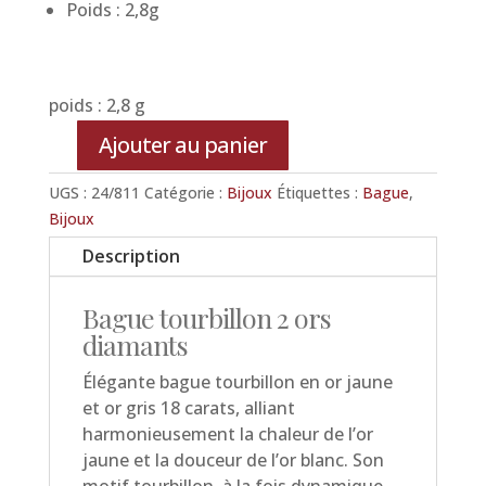
Poids : 2,8g
poids : 2,8 g
Ajouter au panier
quantité
de
UGS :
24/811
Catégorie :
Bijoux
Étiquettes :
Bague
,
Bague
Bijoux
tourbillons
Description
2
ors
Bague tourbillon 2 ors
diamants
diamants
Élégante bague tourbillon en or jaune
et or gris 18 carats, alliant
harmonieusement la chaleur de l’or
jaune et la douceur de l’or blanc. Son